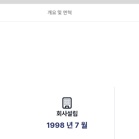
개요 및 연혁
회사설립
1998
년
7
월